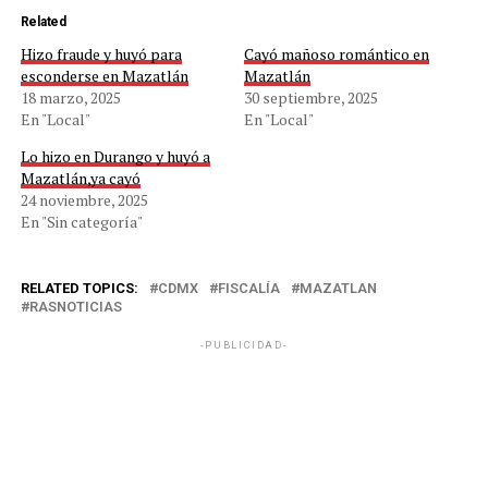
Related
Hizo fraude y huyó para
Cayó mañoso romántico en
esconderse en Mazatlán
Mazatlán
18 marzo, 2025
30 septiembre, 2025
En "Local"
En "Local"
Lo hizo en Durango y huyó a
Mazatlán,ya cayó
24 noviembre, 2025
En "Sin categoría"
RELATED TOPICS:
CDMX
FISCALÍA
MAZATLAN
RASNOTICIAS
-PUBLICIDAD-