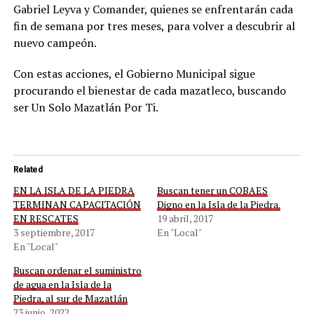
Gabriel Leyva y Comander, quienes se enfrentarán cada
fin de semana por tres meses, para volver a descubrir al
nuevo campeón.
Con estas acciones, el Gobierno Municipal sigue
procurando el bienestar de cada mazatleco, buscando
ser Un Solo Mazatlán Por Ti.
Related
EN LA ISLA DE LA PIEDRA
Buscan tener un COBAES
TERMINAN CAPACITACIÓN
Digno en la Isla de la Piedra.
EN RESCATES
19 abril, 2017
3 septiembre, 2017
En "Local"
En "Local"
Buscan ordenar el suministro
de agua en la Isla de la
Piedra, al sur de Mazatlán
23 junio, 2022