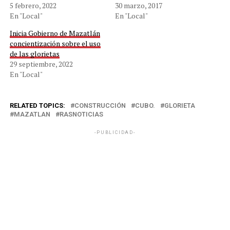
5 febrero, 2022
30 marzo, 2017
En "Local"
En "Local"
Inicia Gobierno de Mazatlán
concientización sobre el uso
de las glorietas
29 septiembre, 2022
En "Local"
RELATED TOPICS:
CONSTRUCCIÓN
CUBO.
GLORIETA
MAZATLAN
RASNOTICIAS
-PUBLICIDAD-