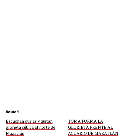
Related
Escuchan quejas y quitan
TOMA FORMA LA
glorieta cúbica al norte de
GLORIETA FRENTE AL
Mazatlán
ACUARIO DE MAZATLÀN