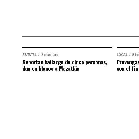
ESTATAL
3 días ago
LOCAL
8 ho
Reportan hallazgo de cinco personas,
Prevéngas
dan en blanco a Mazatlán
con el fi