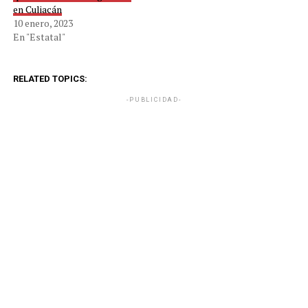
en Culiacán
10 enero, 2023
En "Estatal"
RELATED TOPICS:
-PUBLICIDAD-