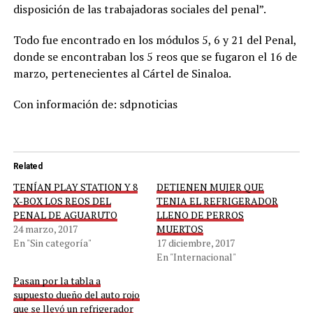
disposición de las trabajadoras sociales del penal”.
Todo fue encontrado en los módulos 5, 6 y 21 del Penal,
donde se encontraban los 5 reos que se fugaron el 16 de
marzo, pertenecientes al Cártel de Sinaloa.
Con información de: sdpnoticias
Related
TENÍAN PLAY STATION Y 8
DETIENEN MUJER QUE
X-BOX LOS REOS DEL
TENIA EL REFRIGERADOR
PENAL DE AGUARUTO
LLENO DE PERROS
24 marzo, 2017
MUERTOS
En "Sin categoría"
17 diciembre, 2017
En "Internacional"
Pasan por la tabla a
supuesto dueño del auto rojo
que se llevó un refrigerador