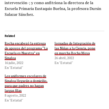
intervención-; y como anfitriona la directora de la
Escuela Primaria Eustaquio Buelna, la profesora Dursin
Salazar Sánchez.
Related
Rocha encabezó la entrega
Jornadas de Integración de
de apoyos del programa “La
las Niñas a la Ciencia, pone
Escuela es Nuestra” en
en marcha Rocha Moya
Sinaloa
26 abril, 2022
16 julio, 2022
En "Estatal"
En "Estatal"
Los uniformes escolares de
Sinaloa llegarán a domicilio,
para que padres no hagan
largas filas
8 agosto, 2022
En "Estatal"