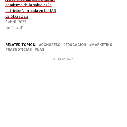
comienzo de la salud es la
nutrición”, jornada en la UAS
de Mazatlán
5 abril, 2022
En "Local"
RELATED TOPICS:
CONGRESO
EDUCACION
MARKETING
RASNOTICIAS
UAS
-PUBLICIDAD-