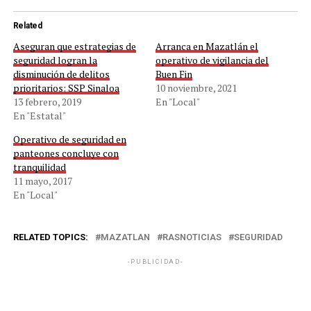
Related
Aseguran que estrategias de
Arranca en Mazatlán el
seguridad logran la
operativo de vigilancia del
disminución de delitos
Buen Fin
prioritarios: SSP Sinaloa
10 noviembre, 2021
13 febrero, 2019
En "Local"
En "Estatal"
Operativo de seguridad en
panteones concluye con
tranquilidad
11 mayo, 2017
En "Local"
RELATED TOPICS:
MAZATLAN
RASNOTICIAS
SEGURIDAD
-PUBLICIDAD-