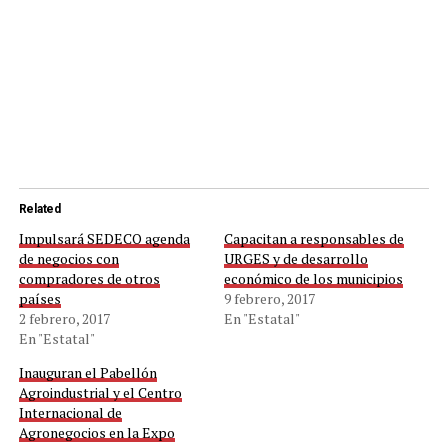
Related
Impulsará SEDECO agenda
Capacitan a responsables de
de negocios con
URGES y de desarrollo
compradores de otros
económico de los municipios
países
9 febrero, 2017
2 febrero, 2017
En "Estatal"
En "Estatal"
Inauguran el Pabellón
Agroindustrial y el Centro
Internacional de
Agronegocios en la Expo