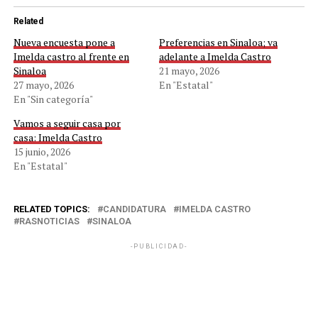
Related
Nueva encuesta pone a
Preferencias en Sinaloa; va
Imelda castro al frente en
adelante a Imelda Castro
Sinaloa
21 mayo, 2026
27 mayo, 2026
En "Estatal"
En "Sin categoría"
Vamos a seguir casa por
casa: Imelda Castro
15 junio, 2026
En "Estatal"
RELATED TOPICS:
CANDIDATURA
IMELDA CASTRO
RASNOTICIAS
SINALOA
-PUBLICIDAD-