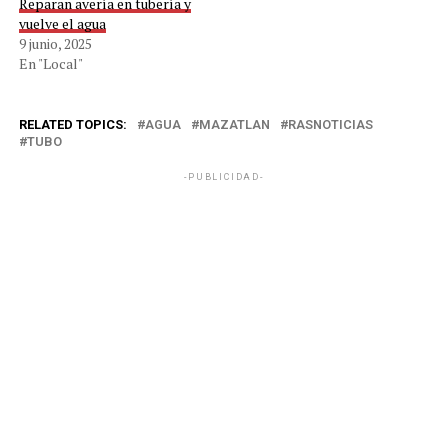
Reparan avería en tubería y
vuelve el agua
9 junio, 2025
En "Local"
RELATED TOPICS:
AGUA
MAZATLAN
RASNOTICIAS
TUBO
-PUBLICIDAD-