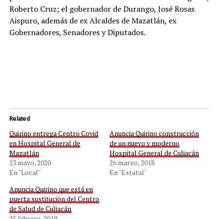
Roberto Cruz; el gobernador de Durango, José Rosas
Aispuro, además de ex Alcaldes de Mazatlán, ex
Gobernadores, Senadores y Diputados.
Related
Quirino entrega Centro Covid
Anuncia Quirino construcción
en Hospital General de
de un nuevo y moderno
Mazatlán
Hospital General de Culiacán
23 mayo, 2020
26 marzo, 2018
En "Local"
En "Estatal"
Anuncia Quirino que está en
puerta sustitución del Centro
de Salud de Culiacán
25 febrero, 2019