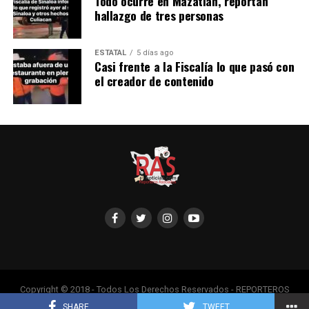
Todo ocurre en Mazatlán, reportan
hallazgo de tres personas
ESTATAL
5 días ago
Casi frente a la Fiscalía lo que pasó con
el creador de contenido
Copyright © 2018 - Todos Los Derechos Reservados - REPORTEROS
ASOCIADOS, Adaptado por Servipub.
SHARE
TWEET