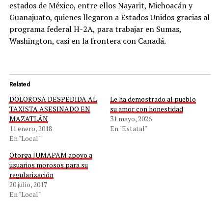
estados de México, entre ellos Nayarit, Michoacán y
Guanajuato, quienes llegaron a Estados Unidos gracias al
programa federal H-2A, para trabajar en Sumas,
Washington, casi en la frontera con Canadá.
Related
DOLOROSA DESPEDIDA AL
Le ha demostrado al pueblo
TAXISTA ASESINADO EN
su amor con honestidad
MAZATLÁN
31 mayo, 2026
11 enero, 2018
En "Estatal"
En "Local"
Otorga JUMAPAM apoyo a
usuarios morosos para su
regularización
20 julio, 2017
En "Local"