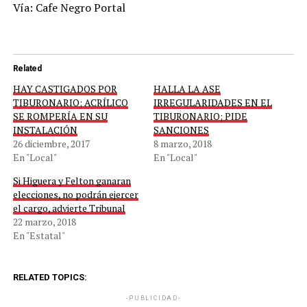
Vía: Cafe Negro Portal
Related
HAY CASTIGADOS POR
HALLA LA ASE
TIBURONARIO; ACRÍLICO
IRREGULARIDADES EN EL
SE ROMPERÍA EN SU
TIBURONARIO; PIDE
INSTALACIÓN
SANCIONES
26 diciembre, 2017
8 marzo, 2018
En "Local"
En "Local"
Si Higuera y Felton ganaran
elecciones, no podrán ejercer
el cargo, advierte Tribunal
22 marzo, 2018
En "Estatal"
RELATED TOPICS:
-PUBLICIDAD-