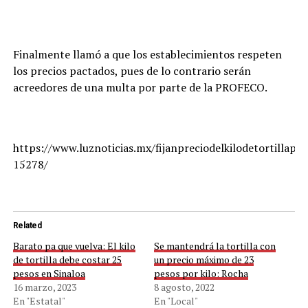
Finalmente llamó a que los establecimientos respeten
los precios pactados, pues de lo contrario serán
acreedores de una multa por parte de la PROFECO.
https://www.luznoticias.mx/fijanpreciodelkilodetortillapo
15278/
Related
Barato pa que vuelva: El kilo
Se mantendrá la tortilla con
de tortilla debe costar 25
un precio máximo de 23
pesos en Sinaloa
pesos por kilo: Rocha
16 marzo, 2023
8 agosto, 2022
En "Estatal"
En "Local"