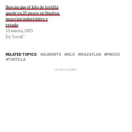
Buscan que el kilo de tortilla
quede en 25 pesos en Sinaloa;
negocian industriales y
estado
13 marzo, 2023
En "Local"
RELATED TOPICS:
AUMENTO
KILO
MAZATLAN
PRECIO
TORTILLA
-PUBLICIDAD-