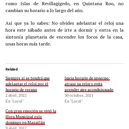
como Islas de Revillagigedo, en Quintana Roo, no
cambian su horario a lo largo del año.
Así que ya lo sabes: No olvides adelantar el reloj una
hora este sábado antes de irte a dormir y entra en la
sintonía planetaria de encender los focos de la casa,
unas horas más tarde.
Related
Siempre sí se tendrá que
Inicia horario de invierno;
adelantar el reloj por el
atrase su reloj y evite
horario de verano
prender aire acondicionado
2 abril, 2022
30 octubre, 2021
En "Local"
En "Local"
Con gran emoción se vivió la
Hora Municipal este
domingo en Mazatlán
9 abril, 2017