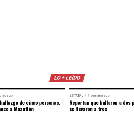
LO + LEÍDO
días ago
ESTATAL
1 semana ago
hallazgo de cinco personas,
Reportan que hallaron a dos 
anco a Mazatlán
se llevaron a tres