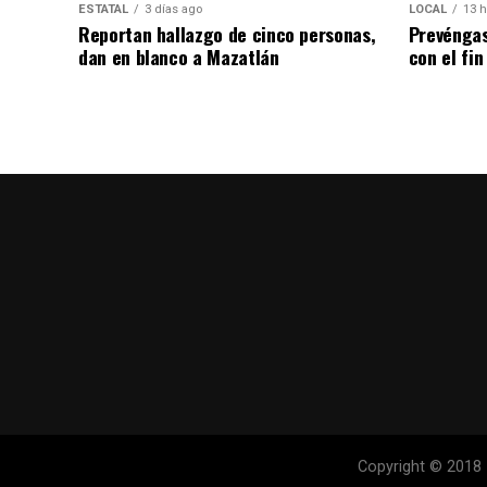
ESTATAL
3 días ago
LOCAL
13 h
Reportan hallazgo de cinco personas,
Prevéngas
dan en blanco a Mazatlán
con el fi
Copyright © 2018