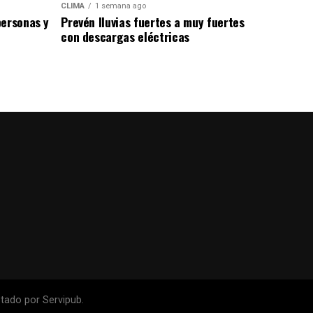
CLIMA
1 semana ago
personas y
Prevén lluvias fuertes a muy fuertes
con descargas eléctricas
ado por Servipub.