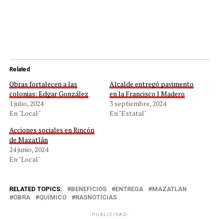
Related
Obras fortalecen a las
Alcalde entregó pavimento
colonias: Edgar González
en la Francisco I Madero
1 julio, 2024
3 septiembre, 2024
En "Local"
En "Estatal"
Acciones sociales en Rincón
de Mazatlán
24 junio, 2024
En "Local"
RELATED TOPICS:
BENEFICIOS
ENTREGA
MAZATLAN
OBRA
QUÍMICO
RASNOTICIAS
-PUBLICIDAD-