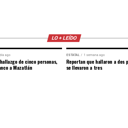
LO + LEÍDO
día ago
ESTATAL
1 semana ago
hallazgo de cinco personas,
Reportan que hallaron a dos 
anco a Mazatlán
se llevaron a tres