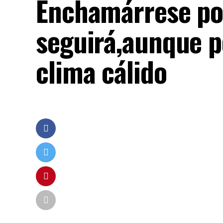
Enchamárrese por
seguirá,aunque p
clima cálido