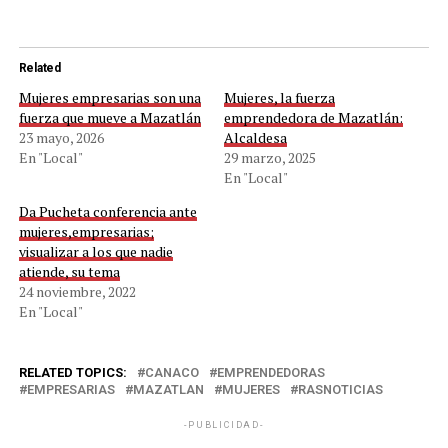
Related
Mujeres empresarias son una
Mujeres, la fuerza
fuerza que mueve a Mazatlán
emprendedora de Mazatlán:
23 mayo, 2026
Alcaldesa
En "Local"
29 marzo, 2025
En "Local"
Da Pucheta conferencia ante
mujeres,empresarias;
visualizar a los que nadie
atiende, su tema
24 noviembre, 2022
En "Local"
RELATED TOPICS:
CANACO
EMPRENDEDORAS
EMPRESARIAS
MAZATLAN
MUJERES
RASNOTICIAS
-PUBLICIDAD-