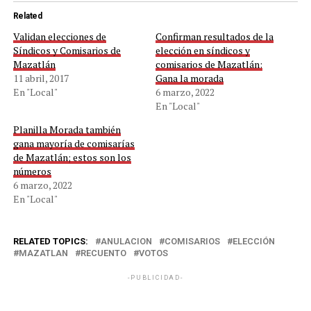
Related
Validan elecciones de
Confirman resultados de la
Síndicos y Comisarios de
elección en síndicos y
Mazatlán
comisarios de Mazatlán:
11 abril, 2017
Gana la morada
En "Local"
6 marzo, 2022
En "Local"
Planilla Morada también
gana mayoría de comisarías
de Mazatlán; estos son los
números
6 marzo, 2022
En "Local"
RELATED TOPICS:
ANULACION
COMISARIOS
ELECCIÓN
MAZATLAN
RECUENTO
VOTOS
-PUBLICIDAD-