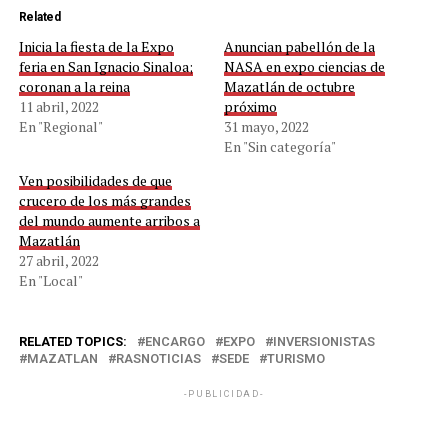
Related
Inicia la fiesta de la Expo
Anuncian pabellón de la
feria en San Ignacio Sinaloa;
NASA en expo ciencias de
coronan a la reina
Mazatlán de octubre
11 abril, 2022
próximo
En "Regional"
31 mayo, 2022
En "Sin categoría"
Ven posibilidades de que
crucero de los más grandes
del mundo aumente arribos a
Mazatlán
27 abril, 2022
En "Local"
RELATED TOPICS:
ENCARGO
EXPO
INVERSIONISTAS
MAZATLAN
RASNOTICIAS
SEDE
TURISMO
-PUBLICIDAD-