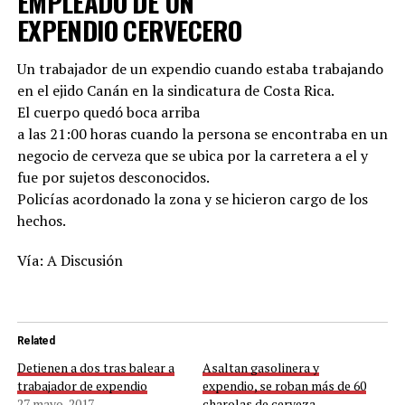
EMPLEADO DE UN
EXPENDIO CERVECERO
Un trabajador de un expendio cuando estaba trabajando
en el ejido Canán en la sindicatura de Costa Rica.
El cuerpo quedó boca arriba
a las 21:00 horas cuando la persona se encontraba en un
negocio de cerveza que se ubica por la carretera a el y
fue por sujetos desconocidos.
Policías acordonado la zona y se hicieron cargo de los
hechos.
Vía: A Discusión
Related
Detienen a dos tras balear a
Asaltan gasolinera y
trabajador de expendio
expendio, se roban más de 60
27 mayo, 2017
charolas de cerveza