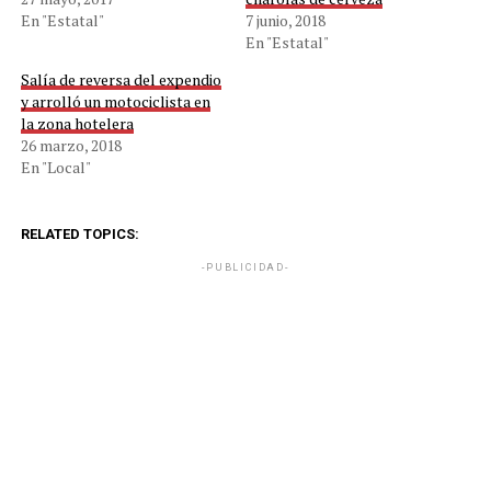
En "Estatal"
7 junio, 2018
En "Estatal"
Salía de reversa del expendio
y arrolló un motociclista en
la zona hotelera
26 marzo, 2018
En "Local"
RELATED TOPICS:
-PUBLICIDAD-