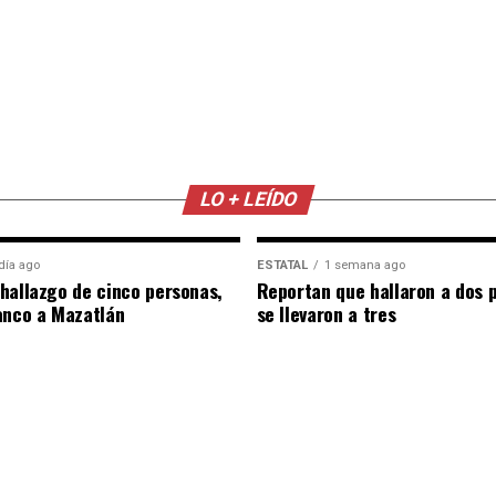
LO + LEÍDO
día ago
ESTATAL
1 semana ago
hallazgo de cinco personas,
Reportan que hallaron a dos 
anco a Mazatlán
se llevaron a tres