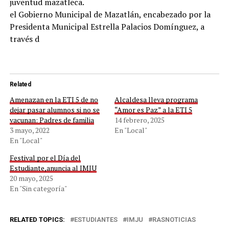
juventud mazatleca.
el Gobierno Municipal de Mazatlán, encabezado por la
Presidenta Municipal Estrella Palacios Domínguez, a
través d
Related
Amenazan en la ETI 5 de no
Alcaldesa lleva programa
dejar pasar alumnos si no se
“Amor es Paz” a la ETI 5
vacunan: Padres de familia
14 febrero, 2025
3 mayo, 2022
En "Local"
En "Local"
Festival por el Día del
Estudiante,anuncia al IMJU
20 mayo, 2025
En "Sin categoría"
RELATED TOPICS:
ESTUDIANTES
IMJU
RASNOTICIAS