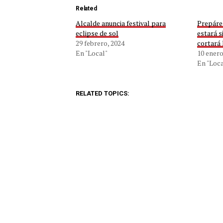
Related
Alcalde anuncia festival para
Prepáre
eclipse de sol
estará s
29 febrero, 2024
cortará 
En "Local"
10 enero
En "Loca
RELATED TOPICS: