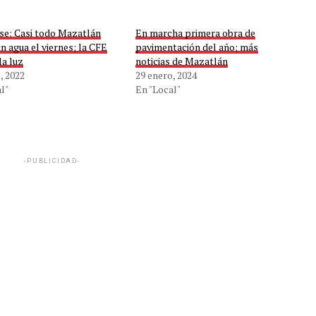
se: Casi todo Mazatlán
En marcha primera obra de
in agua el viernes; la CFE
pavimentación del año; más
la luz
noticias de Mazatlán
, 2022
29 enero, 2024
l"
En "Local"
-PUBLICIDAD-