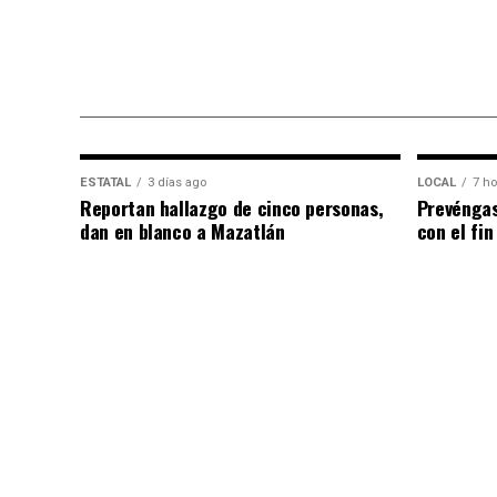
ESTATAL
3 días ago
LOCAL
7 ho
Reportan hallazgo de cinco personas,
Prevéngas
dan en blanco a Mazatlán
con el fi