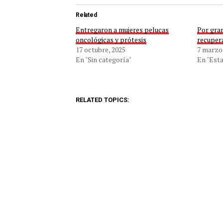
Related
Entregaron a mujeres pelucas
Por gran
oncológicas y prótesis
recuper
17 octubre, 2025
7 marzo
En "Sin categoría"
En "Esta
RELATED TOPICS: