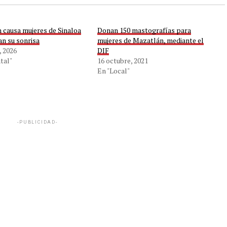
 causa mujeres de Sinaloa
Donan 150 mastografías para
an su sonrisa
mujeres de Mazatlán, mediante el
, 2026
DIF
tal"
16 octubre, 2021
En "Local"
-PUBLICIDAD-