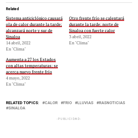
Related
Sistema anticiclónico causará
Otro frente frío se calentará
ola de calor durante la tarde;
durante la tarde; norte de
alcanzará norte y sur de
Sinaloa con fuerte calor
Sinaloa
3 abril, 2022
14 abril, 2022
En "Clima"
En "Clima"
Aumenta a 27 los Estados
con altas temperaturas; se
acerca nuevo frente frío
4 mayo, 2022
En "Clima"
RELATED TOPICS:
CALOR
FRIO
LLUVIAS
RASNOTICIAS
SINALOA
-PUBLICIDAD-