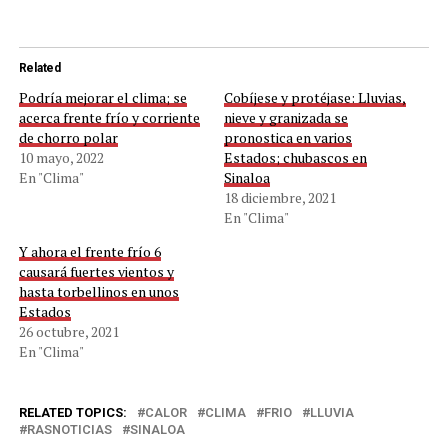
Related
Podría mejorar el clima; se
Cobíjese y protéjase: Lluvias,
acerca frente frío y corriente
nieve y granizada se
de chorro polar
pronostica en varios
10 mayo, 2022
Estados; chubascos en
En "Clima"
Sinaloa
18 diciembre, 2021
En "Clima"
Y ahora el frente frío 6
causará fuertes vientos y
hasta torbellinos en unos
Estados
26 octubre, 2021
En "Clima"
RELATED TOPICS:
CALOR
CLIMA
FRIO
LLUVIA
RASNOTICIAS
SINALOA