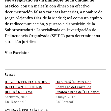
Fue
asegurado en un inmueble de la Ciudad de
México
, con un maletín con dinero en efectivo,
documentación falsa y tarjetas bancarias, a nombre de
Jorge Alejandro Diaz de la Madrid; así como un equipo
de radiocomunicación, y puesto a disposición de la
Subprocuraduría Especializada en Investigación de
Delincuencia Organizada (SEIDO) para determinar su
situación jurídica.
Vía: Excelsior
Related
JUEZ SENTENCIA A NUEVE
Disputará “El Mini Lic.”
INTEGRANTES DE LOS
liderazgo del Cartel de
BELTRÁN LEYVA
Sinaloa a hijos de “El Chapo”
3 febrero, 2018
2 mayo, 2017
En "Nacional"
En "Estatal"
AYUDARÀ FISCALÌA DE LA