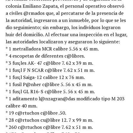
colonia Emiliano Zapata, el personal operativo observó
a civiles @rmados que, al percatarse de la presencia de
la autoridad, ingresaron a un inmueble, por lo que se les
dio seguimiento; sin embargo, los individuos lograron
huir del domicilio. Al efectuar una inspección en el lugar,
las autoridades localizaron y aseguraron lo siguiente:
* 1 metralladora MCR calibre 5.56 x 45 mm.
* 4 escopetas de diferentes c@libres.
* 3 fus¡les AK- 47 c@libre 7. 62 x 39 m m.
* 1 fus¡l F N SCAR c@libre 7. 62 x 51 m m.
* 1 fus¡l Saiga-12 calibre 12 x 76 mm.
* 1 fusil P@nher c@libre 5. 56 x 45 m m.
* 1 fus¡l GL R16-S c@libre 5. 56 x 45 m m.
* 1 aditamento l@nzagran@das modificado tipo M 203
calibre 40 mm.
* 19 c@rtuchos c@libre .50.
* 28 c@rtuchos cx@libre 12. 7 x 99 m m.
* 260 c@rtuchos c@libre 7. 62 x 51 m m.