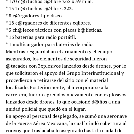
* 170 c@rtuchos c@libre 7.62 x 39 m m.
* 134 c@rtuchos c@libre . 223.
* 8 c@rgadores tipo disco.
* 18 c@rgadores de diferentes cqlibres.
* 3 ch@lecos tácticos con placas b@lísticas.
* 16 baterías para radio portátil.
* 1 multicargador para baterías de radio.
Mientras resguardaban el armamento y el equipo
asegurados, los elementos de seguridad fueron
@tacados con 3xplosivos lanzados desde drones, por lo
que solicitaron el apoyo del Grupo Interinstitucional y
procedieron a retirarse del sitio con el material
localizado. Posteriormente, al incorporarse a la
carretera, fueron agredidos nuevamente con explosivos
lanzados desde drones, lo que ocasionó d@ños a una
unidad policial que quedó en el lugar.
En apoyo al personal desplegado, se sumó una aeronave
de la Fuerza Aérea Mexicana, la cual brindó cobertura al
convoy que trasladaba lo asegurado hasta la ciudad de