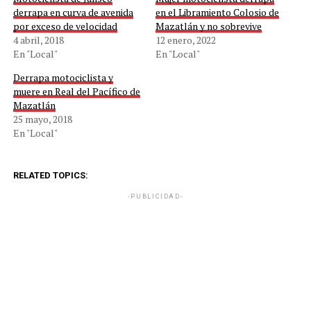
derrapa en curva de avenida
en el Libramiento Colosio de
por exceso de velocidad
Mazatlán y no sobrevive
4 abril, 2018
12 enero, 2022
En "Local"
En "Local"
Derrapa motociclista y
muere en Real del Pacífico de
Mazatlán
25 mayo, 2018
En "Local"
RELATED TOPICS:
-PUBLICIDAD-