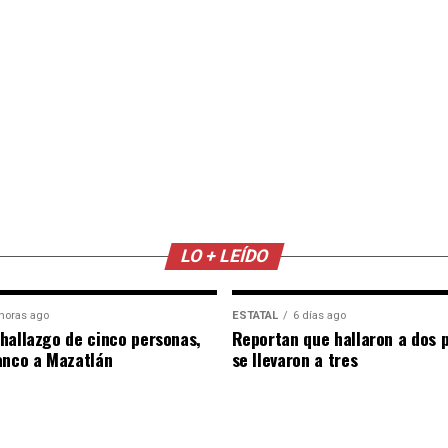
LO + LEÍDO
horas ago
ESTATAL
6 días ago
hallazgo de cinco personas,
Reportan que hallaron a dos 
anco a Mazatlán
se llevaron a tres