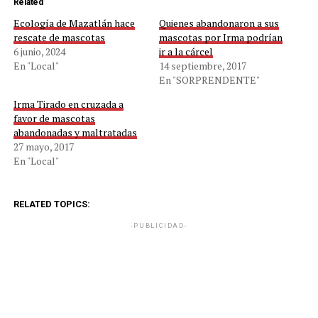
Related
Ecología de Mazatlán hace
Quienes abandonaron a sus
rescate de mascotas
mascotas por Irma podrían
6 junio, 2024
ir a la cárcel
En "Local"
14 septiembre, 2017
En "SORPRENDENTE"
Irma Tirado en cruzada a
favor de mascotas
abandonadas y maltratadas
27 mayo, 2017
En "Local"
RELATED TOPICS:
-PUBLICIDAD-