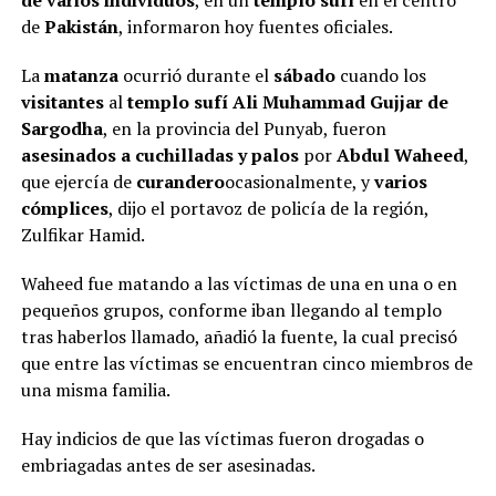
de varios individuos
, en un
templo sufí
en el centro
de
Pakistán
, informaron hoy fuentes oficiales.
La
matanza
ocurrió durante el
sábado
cuando los
visitantes
al
templo sufí Ali Muhammad Gujjar de
Sargodha
, en la provincia del Punyab, fueron
asesinados a cuchilladas y palos
por
Abdul Waheed
,
que ejercía de
curandero
ocasionalmente, y
varios
cómplices
, dijo el portavoz de policía de la región,
Zulfikar Hamid.
Waheed fue matando a las víctimas de una en una o en
pequeños grupos, conforme iban llegando al templo
tras haberlos llamado, añadió la fuente, la cual precisó
que entre las víctimas se encuentran cinco miembros de
una misma familia.
Hay indicios de que las víctimas fueron drogadas o
embriagadas antes de ser asesinadas.