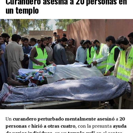
Curandero asesina a 20 personas en
un templo
Un
curandero perturbado mentalmente asesinó
a
20
personas
e
hirió a otras cuatro
, con la presunta
ayuda