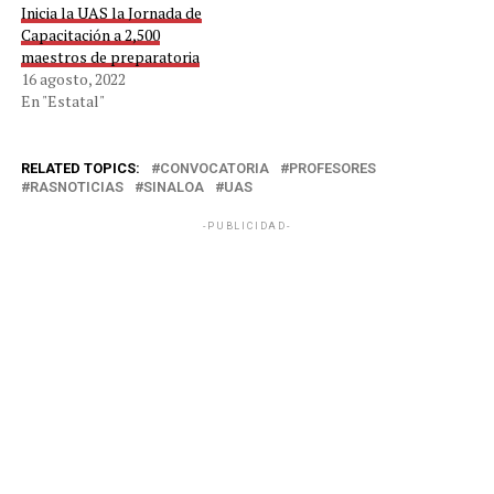
Inicia la UAS la Jornada de
Capacitación a 2,500
maestros de preparatoria
16 agosto, 2022
En "Estatal"
RELATED TOPICS:
CONVOCATORIA
PROFESORES
RASNOTICIAS
SINALOA
UAS
-PUBLICIDAD-