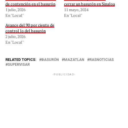
de contención en el basurón
cerrar un basurón en Sinaloa
1 julio, 2026
11 mayo, 2024
En "Local"
En "Local"
Avance del 90 por ciento de
control lo del basurón
2 julio, 2026
En "Local"
RELATED TOPICS:
BASURÓN
MAZATLAN
RASNOTICIAS
SUPERVISAR
-PUBLICIDAD-