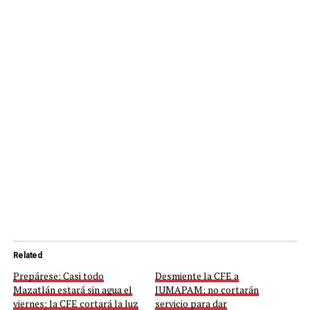
Related
Prepárese: Casi todo
Desmiente la CFE a
Mazatlán estará sin agua el
JUMAPAM; no cortarán
viernes; la CFE cortará la luz
servicio para dar