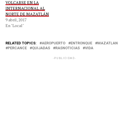
VOLCARSE EN LA
INTERNACIONAL AL
NORTE DE MAZATLÁN
9 abril, 2017
En "Local"
RELATED TOPICS:
AEROPUERTO
ENTRONQUE
MAZATLAN
PERCANCE
QUIJADAS
RASNOTICIAS
VIDA
-PUBLICIDAD-