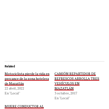
Related
Motociclista pierde la vida en
CAMIÓN REPARTIDOR DE
percance de la zona hotelera
REFRESCOS ARROLLA TRES
de Mazatlán
VEHÍCULOS EN
22 abril, 2022
MAZATLÁN
En "Local"
3 octubre, 2017
En "Local"
MUERE CONDUCTOR AL