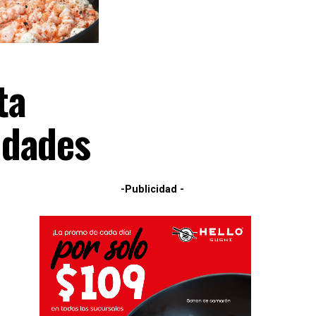
ta
idades
-Publicidad -