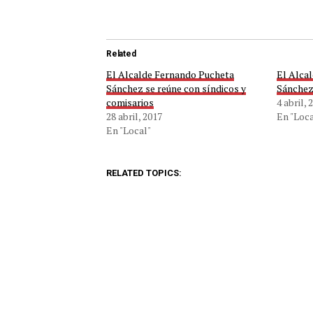
Related
El Alcalde Fernando Pucheta
El Alca
Sánchez se reúne con síndicos y
Sánchez 
comisarios
4 abril, 
28 abril, 2017
En "Loca
En "Local"
RELATED TOPICS: