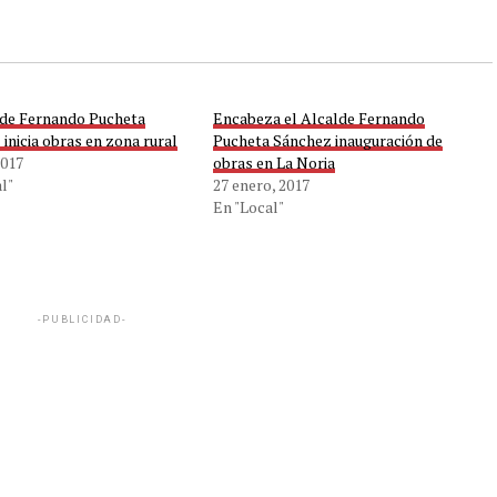
lde Fernando Pucheta
Encabeza el Alcalde Fernando
inicia obras en zona rural
Pucheta Sánchez inauguración de
2017
obras en La Noria
l"
27 enero, 2017
En "Local"
-PUBLICIDAD-