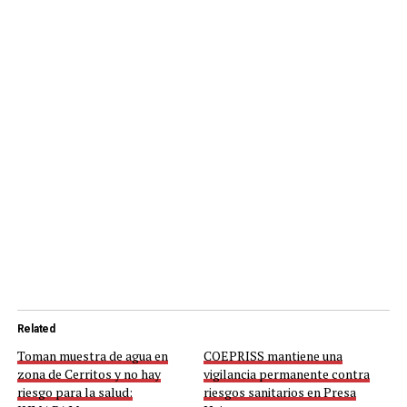
Related
Toman muestra de agua en
COEPRISS mantiene una
zona de Cerritos y no hay
vigilancia permanente contra
riesgo para la salud:
riesgos sanitarios en Presa