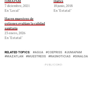
JUMAPAM
Huites
7 diciembre, 2021
18 junio, 2018
En "Local"
En "Estatal"
Hacen muestreo de
ostiones;evalúan la calidad
sanitaria
23 enero, 2026
En "Estatal"
RELATED TOPICS:
AGUA
COEPRISS
JUMAPAM
MAZATLAN
MUESTREOS
RASNOTICIAS
SINALOA
-PUBLICIDAD-