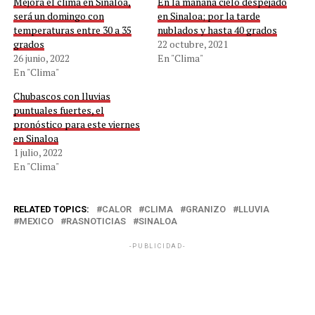
Mejora el clima en Sinaloa,
En la mañana cielo despejado
será un domingo con
en Sinaloa; por la tarde
temperaturas entre 30 a 35
nublados y hasta 40 grados
grados
22 octubre, 2021
26 junio, 2022
En "Clima"
En "Clima"
Chubascos con lluvias
puntuales fuertes, el
pronóstico para este viernes
en Sinaloa
1 julio, 2022
En "Clima"
RELATED TOPICS:
CALOR
CLIMA
GRANIZO
LLUVIA
MEXICO
RASNOTICIAS
SINALOA
-PUBLICIDAD-