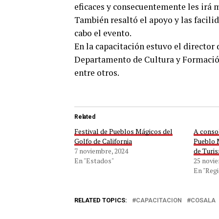
eficaces y consecuentemente les irá m
También resaltó el apoyo y las facili
cabo el evento.
En la capacitación estuvo el director
Departamento de Cultura y Formación
entre otros.
Related
Festival de Pueblos Mágicos del
A conso
Golfo de California
Pueblo 
7 noviembre, 2024
de Turi
En "Estados"
25 novi
En "Regi
RELATED TOPICS:
CAPACITACION
COSALA