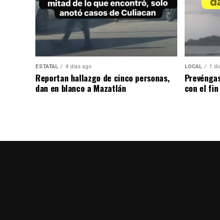
ESTATAL
4 días ago
LOCAL
1 dí
Reportan hallazgo de cinco personas,
Prevéngas
dan en blanco a Mazatlán
con el fi