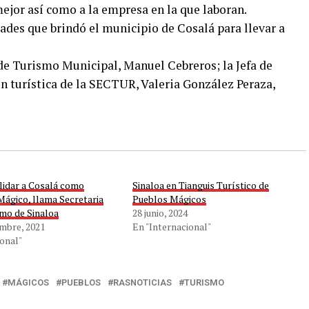
ejor así como a la empresa en la que laboran.
dades que brindó el municipio de Cosalá para llevar a
 de Turismo Municipal, Manuel Cebreros; la Jefa de
 turística de la SECTUR, Valeria González Peraza,
lidar a Cosalá como
Sinaloa en Tianguis Turístico de
Mágico, llama Secretaria
Pueblos Mágicos
smo de Sinaloa
28 junio, 2024
embre, 2021
En "Internacional"
onal"
MÁGICOS
PUEBLOS
RASNOTICIAS
TURISMO