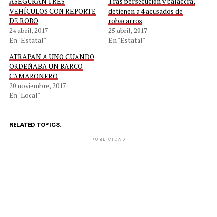
ASEGURAN TRES
Tras persecución y balacera,
VEHÍCULOS CON REPORTE
detienen a 4 acusados de
DE ROBO
robacarros
24 abril, 2017
25 abril, 2017
En "Estatal"
En "Estatal"
ATRAPAN A UNO CUANDO
ORDEÑABA UN BARCO
CAMARONERO
20 noviembre, 2017
En "Local"
RELATED TOPICS:
-PUBLICIDAD-