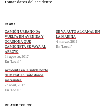
tomar datos del accidente.
Related
CAMIÓN URBANO DA
SE VA AUTO AL CANAL EN
VUELTA EN AVENIDA Y
LA MARINA
OCASIONA QUE
4 marzo, 2017
CAMIONETA SE VAYA AL
En "Local"
ARROYO
14 agosto, 2017
En "Local"
Accidente en la salida norte
de Mazatlán; sólo daños
materiales
23 abril, 2017
En "Local"
RELATED TOPICS: