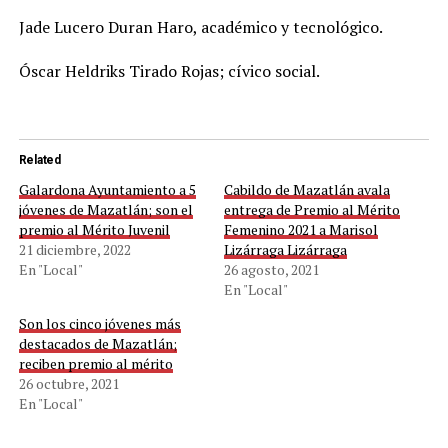
Jade Lucero Duran Haro, académico y tecnológico.
Óscar Heldriks Tirado Rojas; cívico social.
Related
Galardona Ayuntamiento a 5
Cabildo de Mazatlán avala
jóvenes de Mazatlán; son el
entrega de Premio al Mérito
premio al Mérito Juvenil
Femenino 2021 a Marisol
21 diciembre, 2022
Lizárraga Lizárraga
En "Local"
26 agosto, 2021
En "Local"
Son los cinco jóvenes más
destacados de Mazatlán;
reciben premio al mérito
26 octubre, 2021
En "Local"