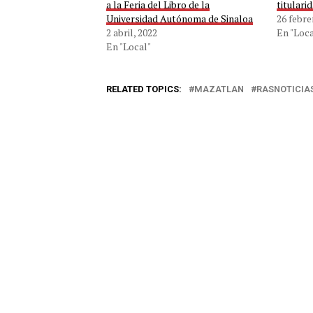
a la Feria del Libro de la
titulari
Universidad Autónoma de Sinaloa
26 febre
2 abril, 2022
En "Loca
En "Local"
RELATED TOPICS:
MAZATLAN
RASNOTICIA