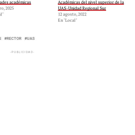
dades académicas
Académicas del nivel superior de la
ro, 2025
UAS-Unidad Regional Sur
l"
12 agosto, 2022
En "Local"
S
RECTOR
UAS
-PUBLICIDAD-